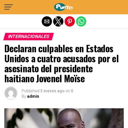
Salir de la versión móvil
INTERNACIONALES
Declaran culpables en Estados
Unidos a cuatro acusados por el
asesinato del presidente
haitiano Jovenel Moïse
Published
3 meses ago
on
0
By
admin